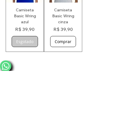
Camiseta
Camiseta
Basic Wring
Basic Wring
azul
cinza
Preço
Preço
R$ 39,90
R$ 39,90
Esgotado
Comprar
HOME
JIU JITSU
CASUAL
FITNESS
ALLIANCE OFICIAL
CONTATO