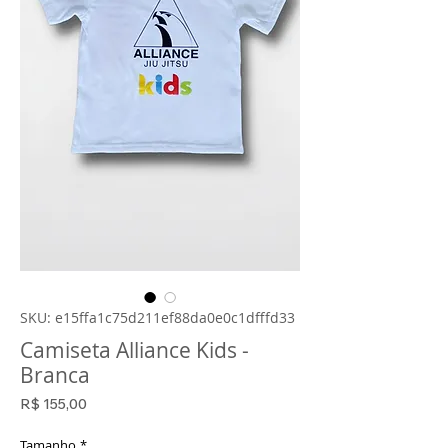
SKU: e15ffa1c75d211ef88da0e0c1dfffd33
Camiseta Alliance Kids -
Branca
Preço
R$ 155,00
Tamanho
*