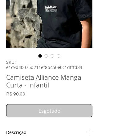
SKU:
e1c9d40075d211ef8b450e0c1dfffd33
Camiseta Alliance Manga
Curta - Infantil
Preço
R$ 90,00
Esgotado
Descrição