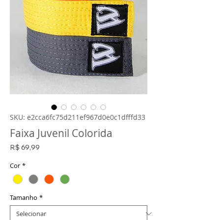
SKU: e2cca6fc75d211ef967d0e0c1dfffd33
Faixa Juvenil Colorida
Preço
R$ 69,99
Cor
*
Tamanho
*